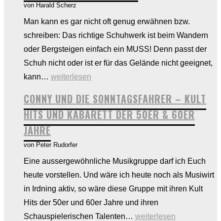
von Harald Scherz
Landmarkt
Man kann es gar nicht oft genug erwähnen bzw.
KG
schreiben: Das richtige Schuhwerk ist beim Wandern
–
oder Bergsteigen einfach ein MUSS! Denn passt der
Eine
Schuh nicht oder ist er für das Gelände nicht geeignet,
Woche
Passt
kann…
weiterlesen
voller
oder
Wachstum
CONNY UND DIE SONNTAGSFAHRER – KULT
passt
HITS UND KABARETT DER 50ER & 60ER
nicht!
JAHRE
Tipps
von Peter Rudorfer
zur
richtigen
Eine aussergewöhnliche Musikgruppe darf ich Euch
Entscheidung
heute vorstellen. Und wäre ich heute noch als Musiwirt
in Irdning aktiv, so wäre diese Gruppe mit ihren Kult
Hits der 50er und 60er Jahre und ihren
CONNY
Schauspielerischen Talenten…
weiterlesen