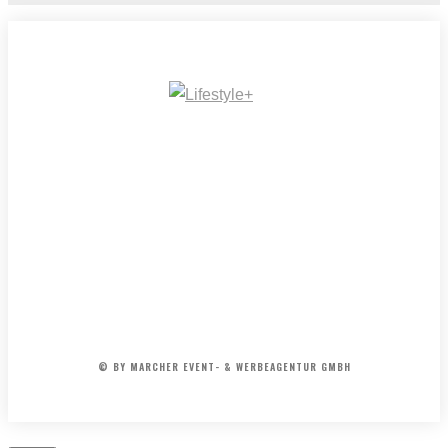
UND
DIE
SONNTAGSFAHRER
–
Kult
Hits
und
Kabarett
der
50er
&
IMPRESSUM
MEDIADATEN
REDAKTION
ARCHIV
60er
AGB
Jahre
© BY MARCHER EVENT- & WERBEAGENTUR GMBH