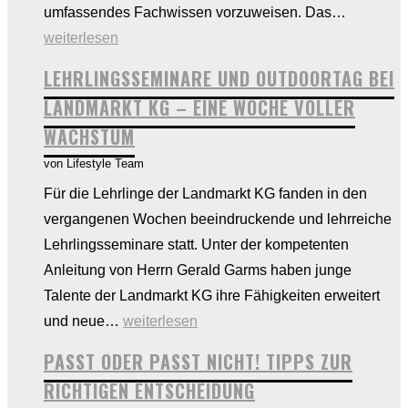
GWH
umfassendes Fachwissen vorzuweisen. Das…
Dorman
weiterlesen
–
LEHRLINGSSEMINARE UND OUTDOORTAG BEI
Ihr
LANDMARKT KG – EINE WOCHE VOLLER
Installate
WACHSTUM
in
von Lifestyle Team
Ihrer
Nähe!
Für die Lehrlinge der Landmarkt KG fanden in den
vergangenen Wochen beeindruckende und lehrreiche
Lehrlingsseminare statt. Unter der kompetenten
Anleitung von Herrn Gerald Garms haben junge
Talente der Landmarkt KG ihre Fähigkeiten erweitert
Lehrlingsseminare
und neue…
weiterlesen
und
PASST ODER PASST NICHT! TIPPS ZUR
Outdoortag
RICHTIGEN ENTSCHEIDUNG
bei