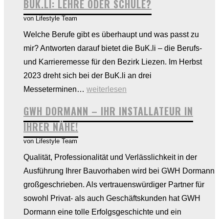
BUK.LI: LEHRE ODER SCHULE?
von Lifestyle Team
Welche Berufe gibt es überhaupt und was passt zu
mir? Antworten darauf bietet die BuK.li – die Berufs-
und Karrieremesse für den Bezirk Liezen. Im Herbst
2023 dreht sich bei der BuK.li an drei
BUK.li:
Messeterminen…
weiterlesen
Lehre
GWH DORMANN – IHR INSTALLATEUR IN
oder
IHRER NÄHE!
Schule?
von Lifestyle Team
Qualität, Professionalität und Verlässlichkeit in der
Ausführung Ihrer Bauvorhaben wird bei GWH Dormann
großgeschrieben. Als vertrauenswürdiger Partner für
sowohl Privat- als auch Geschäftskunden hat GWH
Dormann eine tolle Erfolgsgeschichte und ein