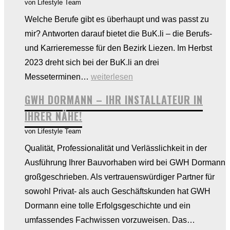
von Lifestyle Team
Welche Berufe gibt es überhaupt und was passt zu
mir? Antworten darauf bietet die BuK.li – die Berufs-
und Karrieremesse für den Bezirk Liezen. Im Herbst
2023 dreht sich bei der BuK.li an drei
BUK.li:
Messeterminen…
weiterlesen
Lehre
GWH DORMANN – IHR INSTALLATEUR IN
oder
IHRER NÄHE!
Schule?
von Lifestyle Team
Qualität, Professionalität und Verlässlichkeit in der
Ausführung Ihrer Bauvorhaben wird bei GWH Dormann
großgeschrieben. Als vertrauenswürdiger Partner für
sowohl Privat- als auch Geschäftskunden hat GWH
Dormann eine tolle Erfolgsgeschichte und ein
GWH
umfassendes Fachwissen vorzuweisen. Das…