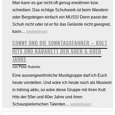
Man kann es gar nicht oft genug erwähnen bzw.
KG
schreiben: Das richtige Schuhwerk ist beim Wandern
–
oder Bergsteigen einfach ein MUSS! Denn passt der
Eine
Schuh nicht oder ist er für das Gelände nicht geeignet,
Woche
Passt
kann…
weiterlesen
voller
oder
Wachstum
CONNY UND DIE SONNTAGSFAHRER – KULT
passt
HITS UND KABARETT DER 50ER & 60ER
nicht!
JAHRE
Tipps
von Peter Rudorfer
zur
richtigen
Eine aussergewöhnliche Musikgruppe darf ich Euch
Entscheidung
heute vorstellen. Und wäre ich heute noch als Musiwirt
in Irdning aktiv, so wäre diese Gruppe mit ihren Kult
Hits der 50er und 60er Jahre und ihren
CONNY
Schauspielerischen Talenten…
weiterlesen
UND