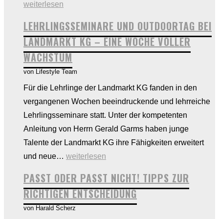
Dorman
weiterlesen
–
LEHRLINGSSEMINARE UND OUTDOORTAG BEI
Ihr
LANDMARKT KG – EINE WOCHE VOLLER
Installate
WACHSTUM
in
von Lifestyle Team
Ihrer
Nähe!
Für die Lehrlinge der Landmarkt KG fanden in den
vergangenen Wochen beeindruckende und lehrreiche
Lehrlingsseminare statt. Unter der kompetenten
Anleitung von Herrn Gerald Garms haben junge
Talente der Landmarkt KG ihre Fähigkeiten erweitert
Lehrlingsseminare
und neue…
weiterlesen
und
PASST ODER PASST NICHT! TIPPS ZUR
Outdoortag
RICHTIGEN ENTSCHEIDUNG
bei
von Harald Scherz
Landmarkt