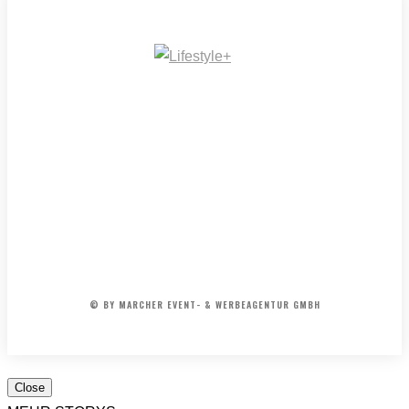
DIE
SONNTAGSFAHRER
–
Kult
Hits
und
Kabarett
der
50er
&
IMPRESSUM
MEDIADATEN
REDAKTION
ARCHIV
60er
AGB
Jahre
© BY MARCHER EVENT- & WERBEAGENTUR GMBH
Close