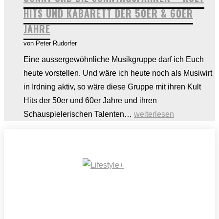
passt
HITS UND KABARETT DER 50ER & 60ER
nicht!
JAHRE
Tipps
von Peter Rudorfer
zur
richtigen
Eine aussergewöhnliche Musikgruppe darf ich Euch
Entscheidung
heute vorstellen. Und wäre ich heute noch als Musiwirt
in Irdning aktiv, so wäre diese Gruppe mit ihren Kult
Hits der 50er und 60er Jahre und ihren
CONNY
Schauspielerischen Talenten…
weiterlesen
UND
DIE
SONNTAGSFAHRER
–
Kult
Hits
und