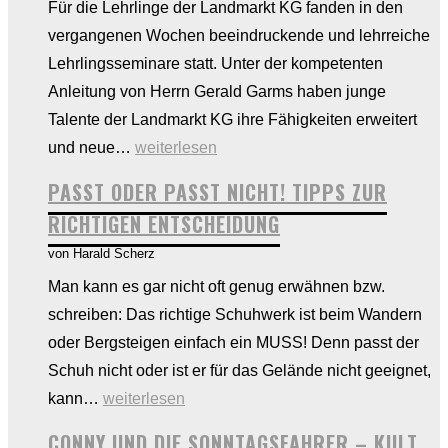
Nähe!
Für die Lehrlinge der Landmarkt KG fanden in den
vergangenen Wochen beeindruckende und lehrreiche
Lehrlingsseminare statt. Unter der kompetenten
Anleitung von Herrn Gerald Garms haben junge
Talente der Landmarkt KG ihre Fähigkeiten erweitert
Lehrlingsseminare
und neue…
weiterlesen
und
PASST ODER PASST NICHT! TIPPS ZUR
Outdoortag
RICHTIGEN ENTSCHEIDUNG
bei
von Harald Scherz
Landmarkt
Man kann es gar nicht oft genug erwähnen bzw.
KG
schreiben: Das richtige Schuhwerk ist beim Wandern
–
oder Bergsteigen einfach ein MUSS! Denn passt der
Eine
Schuh nicht oder ist er für das Gelände nicht geeignet,
Woche
Passt
kann…
weiterlesen
voller
oder
Wachstum
CONNY UND DIE SONNTAGSFAHRER – KULT