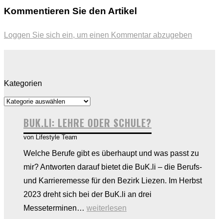
Kommentieren Sie den Artikel
Loggen Sie sich ein, um einen Kommentar abzugeben
Kategorien
BUK.LI: LEHRE ODER SCHULE?
von Lifestyle Team
Welche Berufe gibt es überhaupt und was passt zu
mir? Antworten darauf bietet die BuK.li – die Berufs-
und Karrieremesse für den Bezirk Liezen. Im Herbst
2023 dreht sich bei der BuK.li an drei
BUK.li:
Messeterminen…
weiterlesen