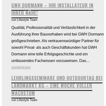
Lehre
GWH DORMANN – IHR INSTALLATEUR IN
oder
IHRER NÄHE!
Schule?
von Lifestyle Team
Qualität, Professionalität und Verlässlichkeit in der
Ausführung Ihrer Bauvorhaben wird bei GWH Dormann
großgeschrieben. Als vertrauenswürdiger Partner für
sowohl Privat- als auch Geschäftskunden hat GWH
Dormann eine tolle Erfolgsgeschichte und ein
GWH
umfassendes Fachwissen vorzuweisen. Das…
Dorman
weiterlesen
–
LEHRLINGSSEMINARE UND OUTDOORTAG BEI
Ihr
LANDMARKT KG – EINE WOCHE VOLLER
Installate
WACHSTUM
in
von Lifestyle Team
Ihrer