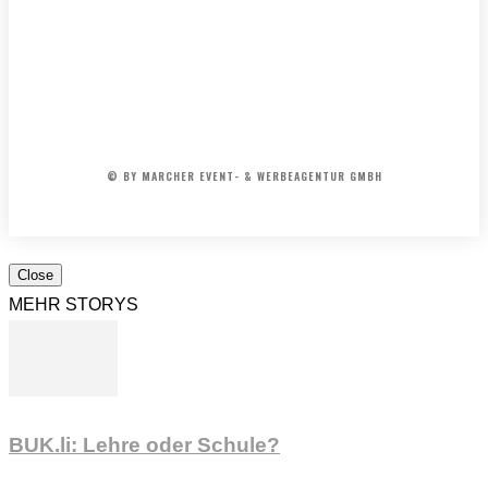
Kabarett
der
50er
&
IMPRESSUM
MEDIADATEN
REDAKTION
ARCHIV
60er
AGB
Jahre
© BY MARCHER EVENT- & WERBEAGENTUR GMBH
Close
MEHR STORYS
BUK.li: Lehre oder Schule?