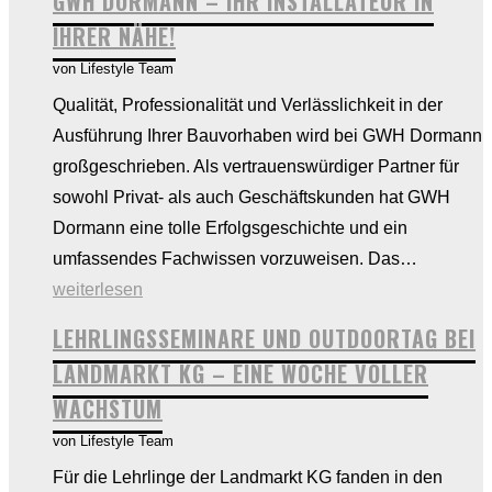
GWH DORMANN – IHR INSTALLATEUR IN
oder
IHRER NÄHE!
Schule?
von Lifestyle Team
Qualität, Professionalität und Verlässlichkeit in der
Ausführung Ihrer Bauvorhaben wird bei GWH Dormann
großgeschrieben. Als vertrauenswürdiger Partner für
sowohl Privat- als auch Geschäftskunden hat GWH
Dormann eine tolle Erfolgsgeschichte und ein
GWH
umfassendes Fachwissen vorzuweisen. Das…
Dorman
weiterlesen
–
LEHRLINGSSEMINARE UND OUTDOORTAG BEI
Ihr
LANDMARKT KG – EINE WOCHE VOLLER
Installate
WACHSTUM
in
von Lifestyle Team
Ihrer
Nähe!
Für die Lehrlinge der Landmarkt KG fanden in den