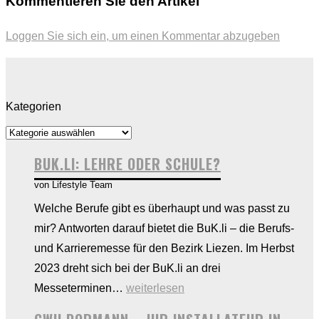
Kommentieren Sie den Artikel
Loggen Sie sich ein, um einen Kommentar abzugeben
Kategorien
BUK.LI: LEHRE ODER SCHULE?
von Lifestyle Team
Welche Berufe gibt es überhaupt und was passt zu
mir? Antworten darauf bietet die BuK.li – die Berufs-
und Karrieremesse für den Bezirk Liezen. Im Herbst
2023 dreht sich bei der BuK.li an drei
BUK.li:
Messeterminen…
weiterlesen
Lehre