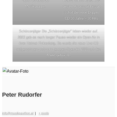
vierte Scheibe der
Höllwarth ihre Fans. Aus
Musikgruppe.
diesem Anlass gibt es ab
sofort die neue Doppel
CD 30 Jahre – 30 Hits
Schürzenjäger Die „Schürzenjäger“ leben wieder auf.
2022 gab es nach langer Pause wieder ein Open Air in
ihrer Heimat Finkenberg. Da wurde die neue Live CD
aufgenommen und zum heurigen Open Air 2023 auf den
Markt gebracht.
Peter Rudorfer
info@musikpavillon.at
|
+ posts