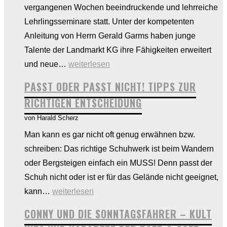
vergangenen Wochen beeindruckende und lehrreiche
Lehrlingsseminare statt. Unter der kompetenten
Anleitung von Herrn Gerald Garms haben junge
Talente der Landmarkt KG ihre Fähigkeiten erweitert
Lehrlingsseminare
und neue…
weiterlesen
und
PASST ODER PASST NICHT! TIPPS ZUR
Outdoortag
RICHTIGEN ENTSCHEIDUNG
bei
von Harald Scherz
Landmarkt
Man kann es gar nicht oft genug erwähnen bzw.
KG
schreiben: Das richtige Schuhwerk ist beim Wandern
–
oder Bergsteigen einfach ein MUSS! Denn passt der
Eine
Schuh nicht oder ist er für das Gelände nicht geeignet,
Woche
Passt
kann…
weiterlesen
voller
oder
Wachstum
CONNY UND DIE SONNTAGSFAHRER – KULT
passt