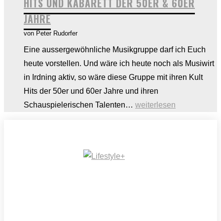
HITS UND KABARETT DER 50ER & 60ER
nicht!
JAHRE
Tipps
von Peter Rudorfer
zur
richtigen
Eine aussergewöhnliche Musikgruppe darf ich Euch
Entscheidung
heute vorstellen. Und wäre ich heute noch als Musiwirt
in Irdning aktiv, so wäre diese Gruppe mit ihren Kult
Hits der 50er und 60er Jahre und ihren
CONNY
Schauspielerischen Talenten…
weiterlesen
UND
DIE
SONNTAGSFAHRER
–
Kult
Hits
und
Kabarett