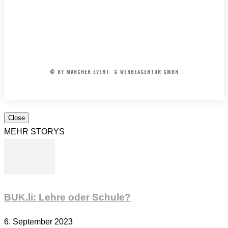
der
50er
&
IMPRESSUM
MEDIADATEN
REDAKTION
ARCHIV
60er
AGB
Jahre
© BY MARCHER EVENT- & WERBEAGENTUR GMBH
Close
MEHR STORYS
BUK.li: Lehre oder Schule?
6. September 2023