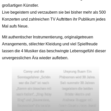
großartigen Künstler.
Live begeistern und verzaubern sie bei bisher mehr als 500
Konzerten und zahlreichen TV Auftritten ihr Publikum jedes
Mal aufs Neue.
Mit authentischer Instrumentierung, originalgetreuen
Arrangements, stilechter Kleidung und viel Spielfreude
lassen die 4 Musiker das beschwingte Lebensgefühl dieser
unvergesslichen Ära wieder aufleben.
Conny und die
Ursprung Buam Ein
Sonntagsfahrer „Schön
Phänomen wird 30 Jahre.
war die Zeit“ ist nach
Seit nunmehr 30 Jahren
„Komm ein bisschen mit
begeistern die beiden
nach Italien“, „Sing Baby
Brüder Martin und
Sing“ und „Souveniers,
Andreas Brugger mit
Souveniers“ die bereits
ihrem Cousin Franz Josef