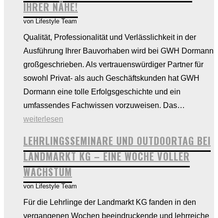
IHRER NÄHE!
Schule?
von Lifestyle Team
Qualität, Professionalität und Verlässlichkeit in der
Ausführung Ihrer Bauvorhaben wird bei GWH Dormann
großgeschrieben. Als vertrauenswürdiger Partner für
sowohl Privat- als auch Geschäftskunden hat GWH
Dormann eine tolle Erfolgsgeschichte und ein
GWH
umfassendes Fachwissen vorzuweisen. Das…
Dorman
weiterlesen
–
LEHRLINGSSEMINARE UND OUTDOORTAG BEI
Ihr
LANDMARKT KG – EINE WOCHE VOLLER
Installate
WACHSTUM
in
von Lifestyle Team
Ihrer
Nähe!
Für die Lehrlinge der Landmarkt KG fanden in den
vergangenen Wochen beeindruckende und lehrreiche