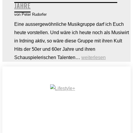
JAHRE
Tipps
von Peter Rudorfer
zur
richtigen
Eine aussergewöhnliche Musikgruppe darf ich Euch
Entscheidung
heute vorstellen. Und wäre ich heute noch als Musiwirt
in Irdning aktiv, so wäre diese Gruppe mit ihren Kult
Hits der 50er und 60er Jahre und ihren
CONNY
Schauspielerischen Talenten…
weiterlesen
UND
DIE
SONNTAGSFAHRER
–
Kult
Hits
und
Kabarett
der