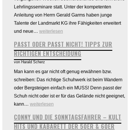
Lehrlingsseminare statt. Unter der kompetenten
Anleitung von Herrn Gerald Garms haben junge
Talente der Landmarkt KG ihre Fähigkeiten erweitert
Lehrlingsseminare
und neue…
weiterlesen
und
PASST ODER PASST NICHT! TIPPS ZUR
Outdoortag
RICHTIGEN ENTSCHEIDUNG
bei
von Harald Scherz
Landmarkt
Man kann es gar nicht oft genug erwähnen bzw.
KG
schreiben: Das richtige Schuhwerk ist beim Wandern
–
oder Bergsteigen einfach ein MUSS! Denn passt der
Eine
Schuh nicht oder ist er für das Gelände nicht geeignet,
Woche
Passt
kann…
weiterlesen
voller
oder
Wachstum
CONNY UND DIE SONNTAGSFAHRER – KULT
passt
HITS UND KABARETT DER 50ER & 60ER
nicht!