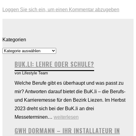
Loggen Sie sich ein, um einen Kommentar abzugeben
Kategorien
BUK.LI: LEHRE ODER SCHULE?
von Lifestyle Team
Welche Berufe gibt es überhaupt und was passt zu
mir? Antworten darauf bietet die BuK.li – die Berufs-
und Karrieremesse für den Bezirk Liezen. Im Herbst
2023 dreht sich bei der BuK.li an drei
BUK.li:
Messeterminen…
weiterlesen
Lehre
GWH DORMANN – IHR INSTALLATEUR IN
oder