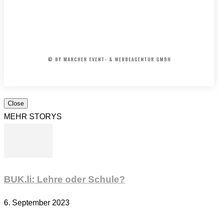
50er
&
IMPRESSUM
MEDIADATEN
REDAKTION
ARCHIV
60er
AGB
Jahre
© BY MARCHER EVENT- & WERBEAGENTUR GMBH
Close
MEHR STORYS
BUK.li: Lehre oder Schule?
6. September 2023