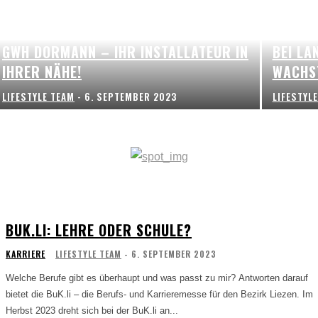
LEHRL
GWH DORMANN – IHR INSTALLATEUR IN
BEI LA
IHRER NÄHE!
WACHS
LIFESTYLE TEAM
-
6. SEPTEMBER 2023
LIFESTYL
BUK.LI: LEHRE ODER SCHULE?
KARRIERE
LIFESTYLE TEAM
-
6. SEPTEMBER 2023
Welche Berufe gibt es überhaupt und was passt zu mir? Antworten darauf
bietet die BuK.li – die Berufs- und Karrieremesse für den Bezirk Liezen. Im
Herbst 2023 dreht sich bei der BuK.li an...