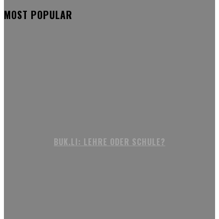
MOST POPULAR
BUK.LI: LEHRE ODER SCHULE?