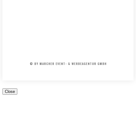
IMPRESSUM
MEDIADATEN
REDAKTION
ARCHIV
AGB
© BY MARCHER EVENT- & WERBEAGENTUR GMBH
Close