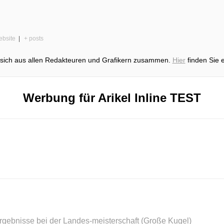
bsite
|
+ posts
t sich aus allen Redakteuren und Grafikern zusammen.
Hier
finden Sie ei
Werbung für Arikel Inline TEST
rgebnisse bei der Landes-meisterschaft (Große Kugel)