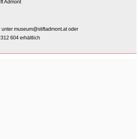
ift Admont
v unter museum@stiftadmont.at oder
312 604 erhältlich