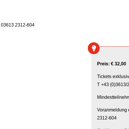
r 03613 2312-604
Preis: € 32,00
Tickets exklusi
T +43 (0)3613/2
Mindestteilneh
Voranmeldung e
2312-604