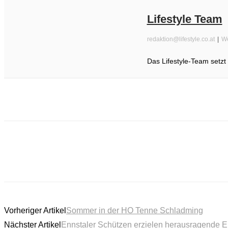
Lifestyle Team
redaktion@lifestyle.co.at
|
We
Das Lifestyle-Team setz
Vorheriger Artikel
Sommer in der HO Tenne Schladming
Nächster Artikel
Ennstaler Schützen erzielen herausragende E