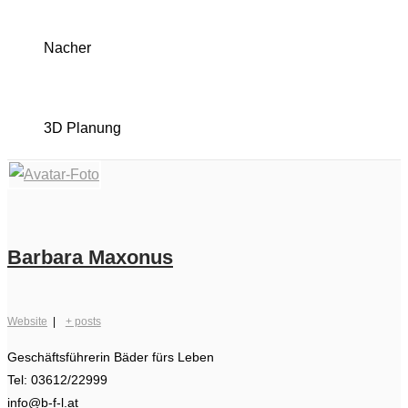
Nacher
3D Planung
Barbara Maxonus
Website
|
+ posts
Geschäftsführerin Bäder fürs Leben
Tel: 03612/22999
info@b-f-l.at