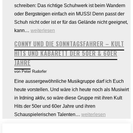
schreiben: Das richtige Schuhwerk ist beim Wandern
–
oder Bergsteigen einfach ein MUSS! Denn passt der
Eine
Schuh nicht oder ist er für das Gelände nicht geeignet,
Woche
Passt
kann…
weiterlesen
voller
oder
Wachstum
CONNY UND DIE SONNTAGSFAHRER – KULT
passt
HITS UND KABARETT DER 50ER & 60ER
nicht!
JAHRE
Tipps
von Peter Rudorfer
zur
richtigen
Eine aussergewöhnliche Musikgruppe darf ich Euch
Entscheidung
heute vorstellen. Und wäre ich heute noch als Musiwirt
in Irdning aktiv, so wäre diese Gruppe mit ihren Kult
Hits der 50er und 60er Jahre und ihren
CONNY
Schauspielerischen Talenten…
weiterlesen
UND
DIE