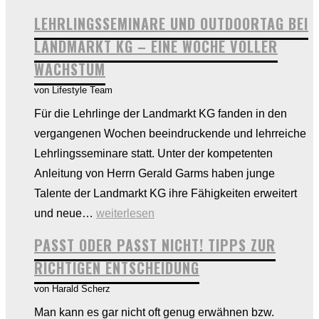
–
LEHRLINGSSEMINARE UND OUTDOORTAG BEI
Ihr
LANDMARKT KG – EINE WOCHE VOLLER
Installate
WACHSTUM
in
von Lifestyle Team
Ihrer
Nähe!
Für die Lehrlinge der Landmarkt KG fanden in den
vergangenen Wochen beeindruckende und lehrreiche
Lehrlingsseminare statt. Unter der kompetenten
Anleitung von Herrn Gerald Garms haben junge
Talente der Landmarkt KG ihre Fähigkeiten erweitert
Lehrlingsseminare
und neue…
weiterlesen
und
PASST ODER PASST NICHT! TIPPS ZUR
Outdoortag
RICHTIGEN ENTSCHEIDUNG
bei
von Harald Scherz
Landmarkt
Man kann es gar nicht oft genug erwähnen bzw.
KG