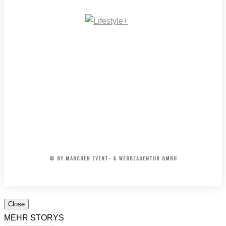
SONNTAGSFAHRER
–
Kult
Hits
und
Kabarett
der
50er
&
IMPRESSUM
MEDIADATEN
REDAKTION
ARCHIV
60er
AGB
Jahre
© BY MARCHER EVENT- & WERBEAGENTUR GMBH
Close
MEHR STORYS