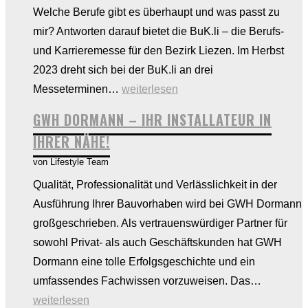
Welche Berufe gibt es überhaupt und was passt zu
mir? Antworten darauf bietet die BuK.li – die Berufs-
und Karrieremesse für den Bezirk Liezen. Im Herbst
2023 dreht sich bei der BuK.li an drei
BUK.li:
Messeterminen…
weiterlesen
Lehre
GWH DORMANN – IHR INSTALLATEUR IN
oder
IHRER NÄHE!
Schule?
von Lifestyle Team
Qualität, Professionalität und Verlässlichkeit in der
Ausführung Ihrer Bauvorhaben wird bei GWH Dormann
großgeschrieben. Als vertrauenswürdiger Partner für
sowohl Privat- als auch Geschäftskunden hat GWH
Dormann eine tolle Erfolgsgeschichte und ein
GWH
umfassendes Fachwissen vorzuweisen. Das…
Dorman
weiterlesen